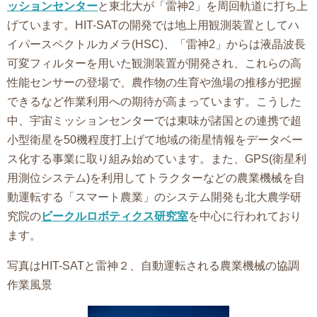
ッションセンター
と東北大が「雷神2」を周回軌道に打ち上
げています。HIT-SATの開発では地上用観測装置としてハ
イパースペクトルカメラ(HSC)、「雷神2」からは液晶波長
可変フィルターを用いた観測装置が開発され、これらの高
性能センサーの登場で、農作物の生育や漁場の推移が把握
できるなど作業利用への期待が高まっています。こうした
中、宇宙ミッションセンターでは東味が諸国との連携で超
小型衛星を50機程度打上げて地域の衛星情報をデータベー
ス化する事業に取り組み始めています。また、GPS(衛星利
用測位システム)を利用してトラクターなどの農業機械を自
動運転する「スマート農業」のシステム開発も北大農学研
究院の
ビークルロボティクス研究室
を中心に行われており
ます。
写真はHIT-SATと雷神２、自動運転される農業機械の協調
作業風景