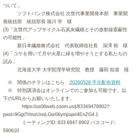
ついて」
ソフトバンク株式会社 次世代事業開発本部 事業開
発統括部 統括部長 堀川 学 様
(3)「次世代アップサイクル石炭灰繊維とその放射線遮蔽性
の可能性」
新日本繊維株式会社 代表取締役社長 深澤 裕 様
(4)「コケを用いて月や火星に緑を増やそうとする私たちの
試み」
北海道大学 大学院理学研究院 教授 藤田 知道 様
※ 関係のチラシはこちら
20260526 手元配布資料
※ 特別講演会はオンラインでのご参加も可能です。以
下のURLからお願いいたします。
https://us06web.zoom.us/j/83369478902?
pwd=9Ggt7HnoUnoLGw06ymjiajel4EnZG4.1
ミーティングID: 833 6947 8902 パスコード:
590610